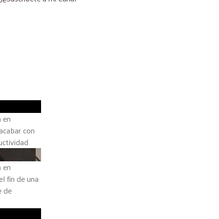
a en
 acabar con
uctividad
a en
el fin de una
e de