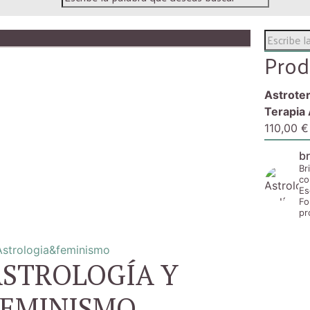
Prod
Astroter
Terapia 
110,00
€
br
Br
co
Es
Fo
pr
ASTROLOGÍA Y
FEMINISMO