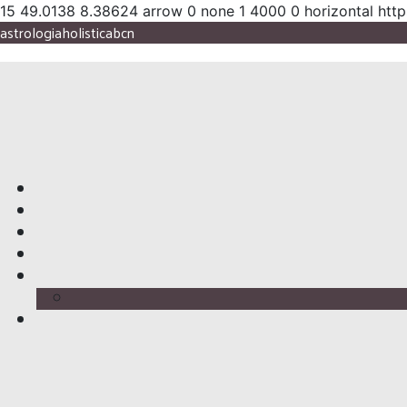
15
49.0138
8.38624
arrow
0
none
1
4000
0
horizontal
http
astrologiaholisticabcn