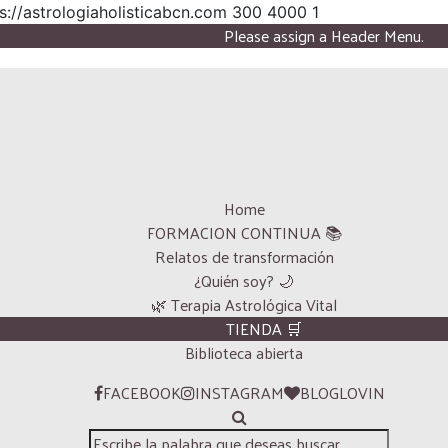
s://astrologiaholisticabcn.com
300
4000
1
Please assign a Header Menu.
Home
FORMACION CONTINUA 📚
Relatos de transformación
¿Quién soy? 🌙
🌿 Terapia Astrológica Vital
TIENDA 🛒
Biblioteca abierta
FACEBOOK
INSTAGRAM
BLOGLOVIN