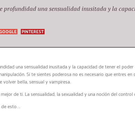
ae profundidad una sensualidad inusitada y la capaci
GOOGLE
PINTEREST
ndidad una sensualidad inusitada y la capacidad de tener el poder e
anipulación. Si te sientes poderosa no es necesario que entres en
de volver bella, sensual y vampiresa.
o mejor de ti. La sensualidad, la sexualidad y una noción del control
a de esto….