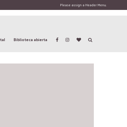
Please assign a Header Menu.
tal
Biblioteca abierta