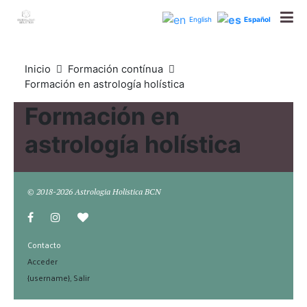
astrologiaholisticabcn
English
Español
Inicio
Formación contínua
Formación en astrología holística
Formación en
astrología holística
© 2018-2026 Astrologia Holistica BCN
Contacto
Acceder
{username}, Salir