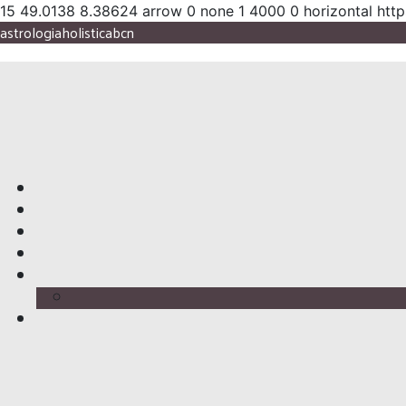
15
49.0138
8.38624
arrow
0
none
1
4000
0
horizontal
http
astrologiaholisticabcn