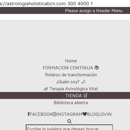
s://astrologiaholisticabcn.com
300
4000
1
Please assign a Header Menu.
Home
FORMACION CONTINUA 📚
Relatos de transformación
¿Quién soy? 🌙
🌿 Terapia Astrológica Vital
TIENDA 🛒
Biblioteca abierta
FACEBOOK
INSTAGRAM
BLOGLOVIN