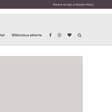
Please assign a Header Menu.
tal
Biblioteca abierta