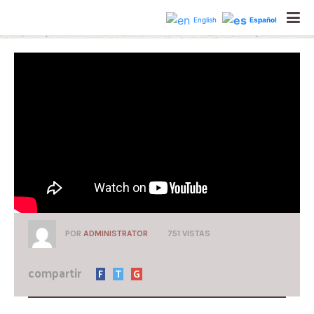
astrologiaholisticabcn
English
Español
POR
ADMINISTRATOR
751 VISTAS
compartir
F
T
G