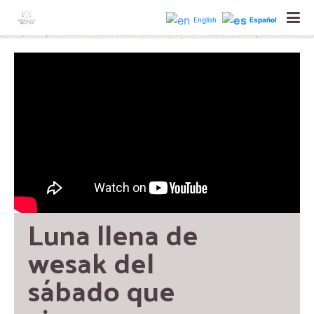
astrologiaholisticabcn
English
Español
Luna llena de 
wesak del 
sábado que 