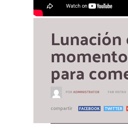
Lunación e
momento d
para come
POR
ADMINISTRATOR
748 VISTAS
compartir
FACEBOOK
TWITTER