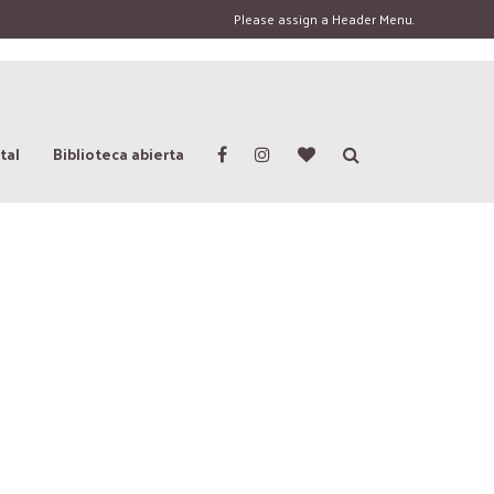
Please assign a Header Menu.
tal
Biblioteca abierta