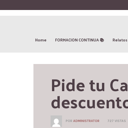
Home
FORMACION CONTINUA 📚
Relatos
Pide tu Ca
descuent
POR
ADMINISTRATOR
727 VISTAS