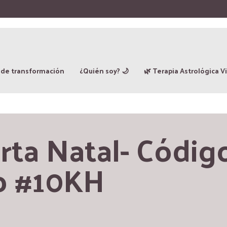
 de transformación
¿Quién soy? 🌙
🌿 Terapia Astrológica Vi
rta Natal- Código
o #10KH