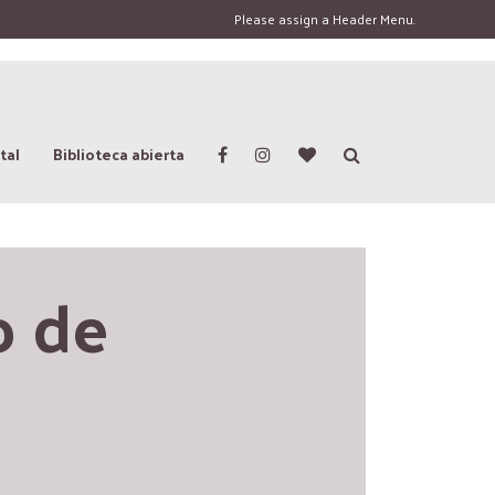
Please assign a Header Menu.
tal
Biblioteca abierta
 de 