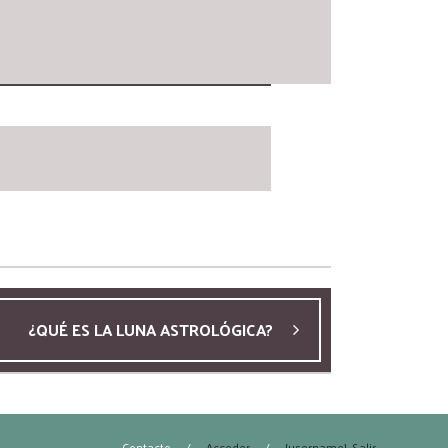
¿QUÉ ES LA LUNA ASTROLÓGICA?
Contacto
/
Acceder
/
{username}, Salir